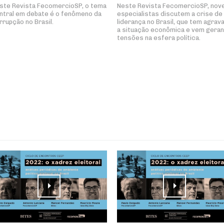
ste Revista FecomercioSP, o tema
Neste Revista FecomercioSP, nov
ntral em debate é o fenômeno da
especialistas discutem a crise de
rrupção no Brasil.
liderança no Brasil, que tem agrav
a situação econômica e vem gera
tensões na esfera política.