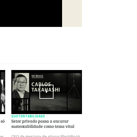
SUSTENTABILIDADE
 só
Setor privado passa a encarar
sustentabilidade como tema vital
ne
CEO da gestora de ativos BlackRock