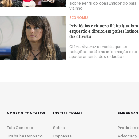
sobre perfil do consumidor do país
vizinho
ECONOMIA
Privilégios e riqueza ilícita igualam
esquerda e direita em países latinos
diz ativista
Glória Álvarez acredita que as
soluções estão na informação e no
apoderamento dos cidadãos
NOSSOS CONTATOS
INSTITUCIONAL
EMPRESAS
Fale Conosco
Sobre
Produtos e
Trabalhe Conosco
Imprensa
Advocacy