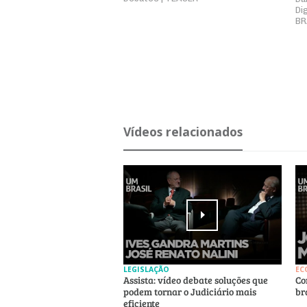
Di
BR
Ví­deos re­la­ci­o­nados
LEGISLAÇÃO
EC
Assista: vídeo debate soluções que
Co
podem tornar o Judiciário mais
br
eficiente