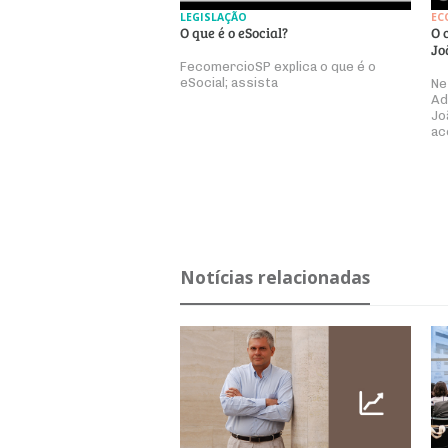
LEGISLAÇÃO
EC
O que é o eSocial?
O 
Jo
FecomercioSP explica o que é o
eSocial; assista
Ne
Ad
Jo
ac
Notícias relacionadas