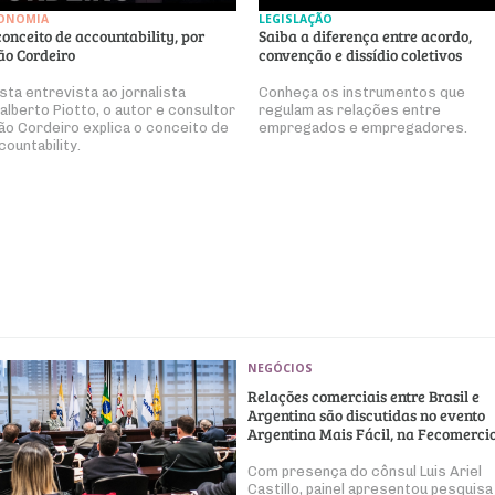
ONOMIA
LEGISLAÇÃO
conceito de accountability, por
Saiba a diferença entre acordo,
ão Cordeiro
convenção e dissídio coletivos
sta entrevista ao jornalista
Conheça os instrumentos que
alberto Piotto, o autor e consultor
regulam as relações entre
ão Cordeiro explica o conceito de
empregados e empregadores.
countability.
NEGÓCIOS
Relações comerciais entre Brasil e
Argentina são discutidas no evento
Argentina Mais Fácil, na Fecomerci
Com presença do cônsul Luis Ariel
Castillo, painel apresentou pesquisa