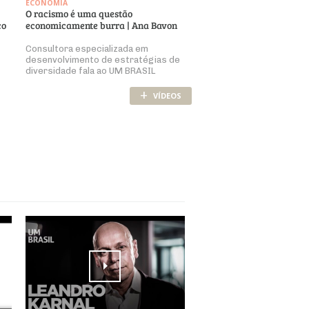
ECONOMIA
O racismo é uma questão
co
economicamente burra | Ana Bavon
Consultora especializada em
desenvolvimento de estratégias de
diversidade fala ao UM BRASIL
+
VÍDEOS