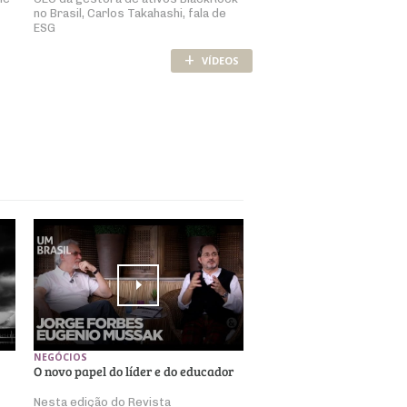
no Brasil, Carlos Takahashi, fala de
ESG
+
VÍDEOS
NEGÓCIOS
O novo papel do líder e do educador
Nesta edição do Revista