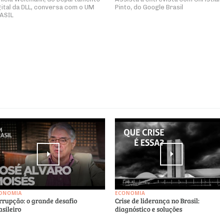
gital da DLL, conversa com o UM
Pinto, do Google Brasil
ASIL
ONOMIA
ECONOMIA
rrupção: o grande desafio
Crise de liderança no Brasil:
asileiro
diagnóstico e soluções