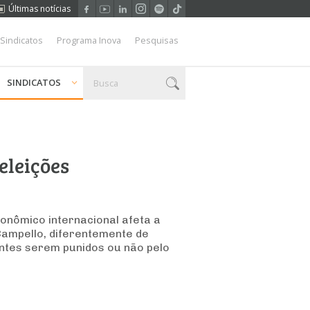
Últimas notícias
 Sindicatos
Programa Inova
Pesquisas
SINDICATOS
eleições
conômico internacional afeta a
Campello, diferentemente de
ntes serem punidos ou não pelo