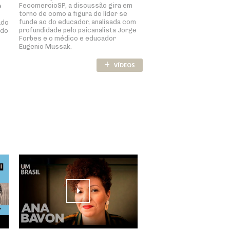
FecomercioSP, a discussão gira em
e
torno de como a figura do líder se
funde ao do educador, analisada com
ado
profundidade pelo psicanalista Jorge
ndo
Forbes e o médico e educador
Eugenio Mussak.
+
VÍDEOS