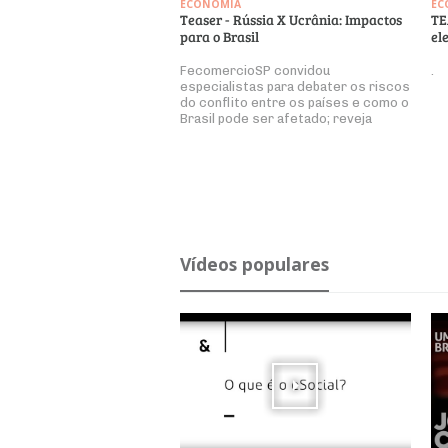
ECONOMIA
EC
Teaser - Rússia X Ucrânia: Impactos
TE
para o Brasil
el
FecomercioSP convidou
.
especialistas para debater os riscos
do conflito entre os países e como o
Brasil pode ser afetado; reveja
Ví­deos po­pu­lares