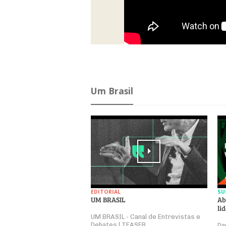
Um Brasil
EDITORIAL
SU
UM BRASIL
Ab
li
UM BRASIL - Canal de Entrevistas e
Debates | TEASER
Da