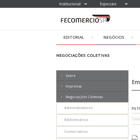
Institucional
Especiais
EDITORIAL
NEGÓCIOS
NEGOCIAÇÕES COLETIVAS
Sobre
Em
Imprensa
Filtrar Releases por índices:
Negociações Coletivas
ICC
Administradores
FILT
ICF
Tod
Bibliotecários
PEIC
Comerciários
ICEC