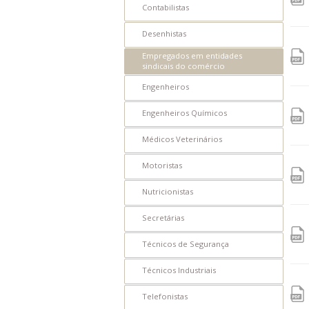
Contabilistas
IE
Desenhistas
IEC
Empregados em entidades
sindicais do comércio
PCCV
Engenheiros
CVCS
Engenheiros Químicos
IPV
Médicos Veterinários
IPS
Motoristas
PESP-S
Nutricionistas
PESP-C
Secretárias
PCSS
Técnicos de Segurança
IMAT
Técnicos Industriais
LVC
Telefonistas