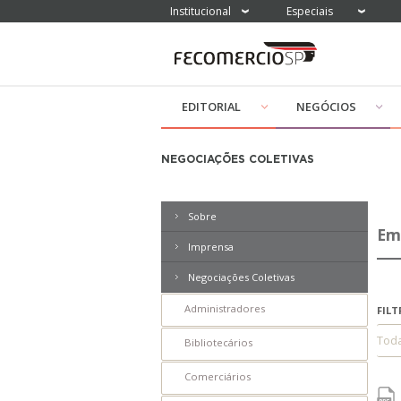
Institucional
Especiais
EDITORIAL
NEGÓCIOS
NEGOCIAÇÕES COLETIVAS
Sobre
Em
Imprensa
Filtrar Releases por índices:
Negociações Coletivas
ICC
Administradores
FILT
ICF
Tod
Bibliotecários
PEIC
Comerciários
ICEC