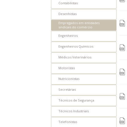
Contabilistas
IE
Desenhistas
IEC
Empregados em entidades
sindicais do comércio
PCCV
Engenheiros
CVCS
Engenheiros Químicos
IPV
Médicos Veterinários
IPS
Motoristas
PESP-S
Nutricionistas
PESP-C
Secretárias
PCSS
Técnicos de Segurança
IMAT
Técnicos Industriais
LVC
Telefonistas