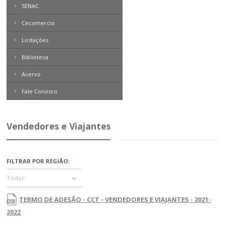
SENAC
Cecomercio
Licitações
Biblioteca
Acervo
Boletim Direito
Contemporâneo
Fale Conosco
Revista Problemas Brasileiros
Tome Nota
Vendedores e Viajantes
Livros
Expresso MEI
FILTRAR POR REGIÃO:
Todas
TERMO DE ADESÃO - CCT - VENDEDORES E VIAJANTES - 2021-
2022