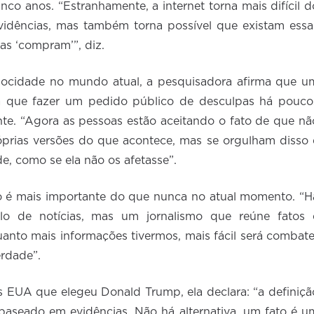
nco anos. “Estranhamente, a internet torna mais difícil d
idências, mas também torna possível que existam essa
oas ‘compram’”, diz.
ocidade no mundo atual, a pesquisadora afirma que u
ia que fazer um pedido público de desculpas há pouco
te. “Agora as pessoas estão aceitando o fato de que nã
óprias versões do que acontece, mas se orgulham disso 
, como se ela não os afetasse”.
mo é mais importante do que nunca no atual momento. “H
lo de notícias, mas um jornalismo que reúne fatos 
anto mais informações tivermos, mais fácil será combate
rdade”.
 EUA que elegeu Donald Trump, ela declara: “a definiçã
 baseado em evidências. Não há alternativa, um fato é u