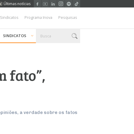
Últimas notícias
 Sindicatos
Programa Inova
Pesquisas
SINDICATOS
m fato”,
piniões, a verdade sobre os fatos