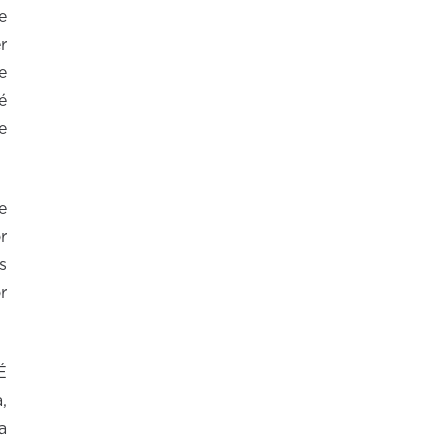
e
r
e
é
e
e
r
s
r
É
,
a