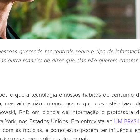
essoas querendo ter controle sobre o tipo de informaçã
as outra maneira de dizer que elas não querem encarar 
pos é que a tecnologia e nossos hábitos de consumo d
, mas ainda não entendemos o que eles estão fazend
howski
,
PhD em ciência da informação e professora d
UM BRASI
a York, nos Estados Unidos. Em entrevista ao
s com as notícias, e como estas podem ter influência e
usive nos rumos políticos de um país.