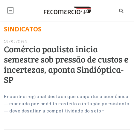
SINDICATOS
NOTÍCIAS
18/08/2025
Editorial
SINDICATOS
Comércio paulista inicia
semestre sob pressão de custos e
Artigos
Economia
PESQUISAS
incertezas, aponta Sindióptica-
Institucional
Pesquisas
Legislação
FALE CONOSCO
SP
Debates Fecomercio-SP
Brasil
Trabalho
Negócios
INSTITUCIONAL
PROJETOS ESPECIAIS:
Internacional
Encontro regional destaca que conjuntura econômica
Empresas
— marcada por crédito restrito e inflação persistente
Varejo
Sobre
UM BRASIL
Sustentabilidade
CONSELHOS
Modernização do Estado
Arbitragem e Mediação
— deve desafiar a competitividade do setor
UM BRASIL
Atacado
Imprensa
Economia Digital
Últimas Notícias
ESG
Conselho de Turismo
EMPRESAS
Reforma Tributária
Serviços
Negociações Coletivas
Inteligência Artificial
Conselho de Emprego e Relações do Trabalho
PROJETOS ESPECIAIS: