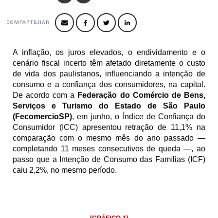
Produtos e Serviços
Turismo
Serviços
Conselho de Assuntos Tributários
Logística Reversa
Advocacy
SESC
COMPARTILHAR
PROJETOS ESPECIAIS:
Conselho Estadual de Defesa do Contribuinte
COP30
SENAC
Afixação de preços e fiscalização
Conselho de Economia Empresarial e Política
A inflação, os juros elevados, o endividamento e o 
Cecomercio
cenário fiscal incerto têm afetado diretamente o custo 
Conselho Superior de Direito
de vida dos paulistanos, influenciando a intenção de 
Licitações
Conselho do Comércio Atacadista
consumo e a confiança dos consumidores, na capital. 
Prêmio de Sustentabilidade
De acordo com a 
Federação do Comércio de Bens, 
Conselho de Serviços
Serviços e Turismo do Estado de São Paulo 
(FecomercioSP)
, em junho, o Índice de Confiança do 
Conselho de Relações Internacionais
Consumidor (ICC) apresentou retração de 11,1% na 
Conselho de Sustentabilidade
comparação com o mesmo mês do ano passado — 
completando 11 meses consecutivos de queda —, ao 
Conselho de Comércio Eletrônico
passo que a Intenção de Consumo das Famílias (ICF) 
caiu 2,2%, no mesmo período. 