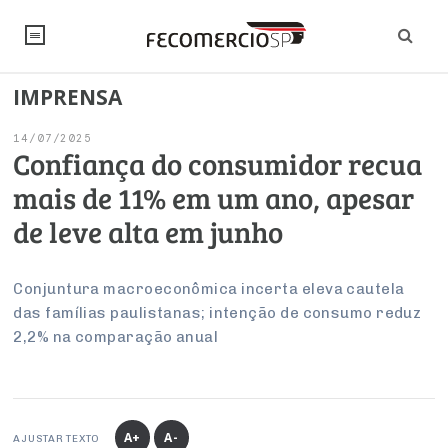
IMPRENSA
NOTÍCIAS
14/07/2025
Editorial
SINDICATOS
Confiança do consumidor recua
mais de 11% em um ano, apesar
Artigos
Economia
PESQUISAS
de leve alta em junho
Institucional
Pesquisas
Legislação
FALE CONOSCO
Debates Fecomercio-SP
Brasil
Conjuntura macroeconômica incerta eleva cautela
Trabalho
Negócios
INSTITUCIONAL
das famílias paulistanas; intenção de consumo reduz
PROJETOS ESPECIAIS:
Internacional
Empresas
2,2% na comparação anual
Varejo
Sobre
UM BRASIL
Sustentabilidade
CONSELHOS
Modernização do Estado
Arbitragem e Mediação
UM BRASIL
Atacado
Imprensa
Economia Digital
Últimas Notícias
ESG
Conselho de Turismo
EMPRESAS
Reforma Tributária
Serviços
Negociações Coletivas
Inteligência Artificial
Conselho de Emprego e Relações do Trabalho
A+
A-
AJUSTAR TEXTO
PROJETOS ESPECIAIS: