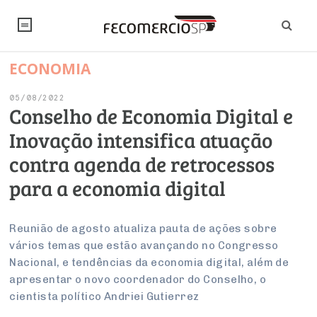
ECONOMIA
NOTÍCIAS
05/08/2022
Editorial
SINDICATOS
Conselho de Economia Digital e
Inovação intensifica atuação
Artigos
Economia
PESQUISAS
contra agenda de retrocessos
Institucional
Pesquisas
Legislação
FALE CONOSCO
para a economia digital
Debates Fecomercio-SP
Brasil
Trabalho
Negócios
INSTITUCIONAL
PROJETOS ESPECIAIS:
Internacional
Reunião de agosto atualiza pauta de ações sobre
Empresas
vários temas que estão avançando no Congresso
Varejo
Sobre
UM BRASIL
Sustentabilidade
CONSELHOS
Modernização do Estado
Arbitragem e Mediação
Nacional, e tendências da economia digital, além de
UM BRASIL
Atacado
Imprensa
Economia Digital
apresentar o novo coordenador do Conselho, o
Últimas Notícias
ESG
Conselho de Turismo
EMPRESAS
Reforma Tributária
cientista político Andriei Gutierrez
Serviços
Negociações Coletivas
Inteligência Artificial
Conselho de Emprego e Relações do Trabalho
PROJETOS ESPECIAIS: