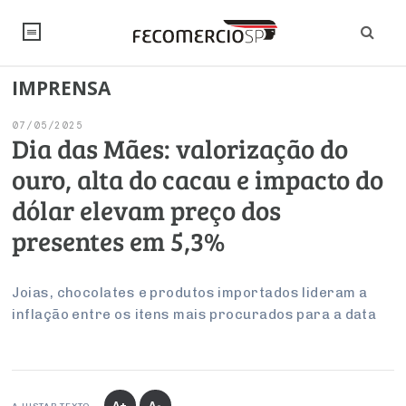
IMPRENSA
NOTÍCIAS
07/05/2025
Editorial
SINDICATOS
Dia das Mães: valorização do
ouro, alta do cacau e impacto do
Artigos
Economia
PESQUISAS
dólar elevam preço dos
Institucional
Pesquisas
Legislação
FALE CONOSCO
presentes em 5,3%
Debates Fecomercio-SP
Brasil
Trabalho
Negócios
INSTITUCIONAL
PROJETOS ESPECIAIS:
Internacional
Joias, chocolates e produtos importados lideram a
Empresas
inflação entre os itens mais procurados para a data
Varejo
Sobre
UM BRASIL
Sustentabilidade
CONSELHOS
Modernização do Estado
Arbitragem e Mediação
UM BRASIL
Atacado
Imprensa
Economia Digital
Últimas Notícias
ESG
Conselho de Turismo
EMPRESAS
Reforma Tributária
Serviços
Negociações Coletivas
Inteligência Artificial
Conselho de Emprego e Relações do Trabalho
PROJETOS ESPECIAIS:
A+
A-