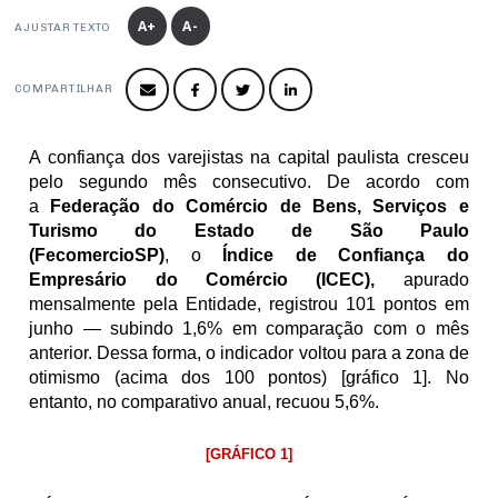
Produtos e Serviços
Turismo
Serviços
A+
A-
Conselho de Assuntos Tributários
AJUSTAR TEXTO
Logística Reversa
Advocacy
SESC
PROJETOS ESPECIAIS:
Conselho Estadual de Defesa do Contribuinte
COP30
COMPARTILHAR
SENAC
Afixação de preços e fiscalização
Conselho de Economia Empresarial e Política
Cecomercio
Conselho Superior de Direito
A confiança dos varejistas na capital paulista cresceu 
Licitações
pelo segundo mês consecutivo. De acordo com 
Conselho do Comércio Atacadista
a 
Federação do Comércio de Bens, Serviços e 
Prêmio de Sustentabilidade
Turismo do Estado de São Paulo 
Conselho de Serviços
(FecomercioSP)
,
o 
Índice de Confiança do 
Conselho de Relações Internacionais
Empresário do Comércio (ICEC), 
apurado 
mensalmente pela Entidade, registrou 101 pontos em 
Conselho de Sustentabilidade
junho — subindo 1,6% em comparação com o mês 
anterior. Dessa forma, o indicador voltou para a zona de 
Conselho de Comércio Eletrônico
otimismo (acima dos 100 pontos) [gráfico 1]. No 
entanto, no comparativo anual, recuou 5,6%. 
[GRÁFICO 1]