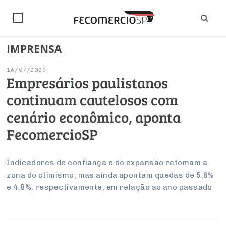
IMPRENSA
NOTÍCIAS
16/07/2025
Editorial
SINDICATOS
Empresários paulistanos
continuam cautelosos com
Artigos
Economia
PESQUISAS
cenário econômico, aponta
Institucional
Pesquisas
Legislação
FALE CONOSCO
FecomercioSP
Debates Fecomercio-SP
Brasil
Trabalho
Negócios
INSTITUCIONAL
PROJETOS ESPECIAIS:
Internacional
Indicadores de confiança e de expansão retomam a
Empresas
zona do otimismo, mas ainda apontam quedas de 5,6%
Varejo
Sobre
UM BRASIL
Sustentabilidade
CONSELHOS
Modernização do Estado
Arbitragem e Mediação
e 4,8%, respectivamente, em relação ao ano passado
UM BRASIL
Atacado
Imprensa
Economia Digital
Últimas Notícias
ESG
Conselho de Turismo
EMPRESAS
Reforma Tributária
Serviços
Negociações Coletivas
Inteligência Artificial
Conselho de Emprego e Relações do Trabalho
PROJETOS ESPECIAIS: