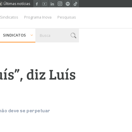
Últimas notícias
 Sindicatos
Programa Inova
Pesquisas
SINDICATOS
s”, diz Luís
 não deve se perpetuar