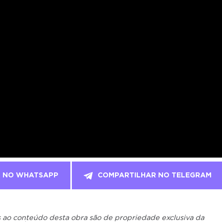
R NO WHATSAPP
COMPARTILHAR NO TELEGRAM
os ao conteúdo desta obra são de propriedade exclusiva da