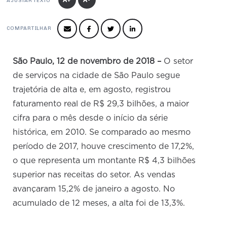
Produtos e Serviços
AJUSTAR TEXTO
Turismo
Serviços
Conselho de Assuntos Tributários
Logística Reversa
Advocacy
SESC
PROJETOS ESPECIAIS:
COMPARTILHAR
Conselho Estadual de Defesa do Contribuinte
COP30
SENAC
Afixação de preços e fiscalização
Conselho de Economia Empresarial e Política
Cecomercio
São Paulo, 12 de novembro de 2018 –
O setor
Conselho Superior de Direito
de serviços na cidade de São Paulo segue
Licitações
Conselho do Comércio Atacadista
trajetória de alta e, em agosto, registrou
Prêmio de Sustentabilidade
faturamento real de R$ 29,3 bilhões, a maior
Conselho de Serviços
cifra para o mês desde o início da série
Conselho de Relações Internacionais
histórica, em 2010. Se comparado ao mesmo
Conselho de Sustentabilidade
período de 2017, houve crescimento de 17,2%,
o que representa um montante R$ 4,3 bilhões
Conselho de Comércio Eletrônico
superior nas receitas do setor. As vendas
avançaram 15,2% de janeiro a agosto. No
acumulado de 12 meses, a alta foi de 13,3%.