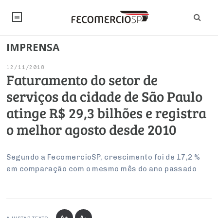
IMPRENSA
NOTÍCIAS
12/11/2018
Editorial
SINDICATOS
Faturamento do setor de
serviços da cidade de São Paulo
Artigos
Economia
PESQUISAS
atinge R$ 29,3 bilhões e registra
Institucional
Pesquisas
Legislação
FALE CONOSCO
o melhor agosto desde 2010
Debates Fecomercio-SP
Brasil
Trabalho
Negócios
INSTITUCIONAL
PROJETOS ESPECIAIS:
Internacional
Segundo a FecomercioSP, crescimento foi de 17,2 %
Empresas
em comparação com o mesmo mês do ano passado
Varejo
Sobre
UM BRASIL
Sustentabilidade
CONSELHOS
Modernização do Estado
Arbitragem e Mediação
UM BRASIL
Atacado
Imprensa
Economia Digital
Últimas Notícias
ESG
Conselho de Turismo
EMPRESAS
Reforma Tributária
Serviços
Negociações Coletivas
Inteligência Artificial
Conselho de Emprego e Relações do Trabalho
PROJETOS ESPECIAIS:
A+
A-