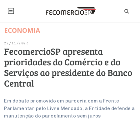
ECONOMIA
NOTÍCIAS
22/11/2023
Editorial
SINDICATOS
FecomercioSP apresenta
prioridades do Comércio e do
Artigos
Economia
PESQUISAS
Serviços ao presidente do Banco
Institucional
Pesquisas
Legislação
FALE CONOSCO
Central
Debates Fecomercio-SP
Brasil
Trabalho
Negócios
INSTITUCIONAL
PROJETOS ESPECIAIS:
Internacional
Em debate promovido em parceria com a Frente
Empresas
Parlamentar pelo Livre Mercado, a Entidade defende a
Varejo
Sobre
UM BRASIL
Sustentabilidade
CONSELHOS
Modernização do Estado
Arbitragem e Mediação
manutenção do parcelamento sem juros
UM BRASIL
Atacado
Imprensa
Economia Digital
Últimas Notícias
ESG
Conselho de Turismo
EMPRESAS
Reforma Tributária
Serviços
Negociações Coletivas
Inteligência Artificial
Conselho de Emprego e Relações do Trabalho
PROJETOS ESPECIAIS: