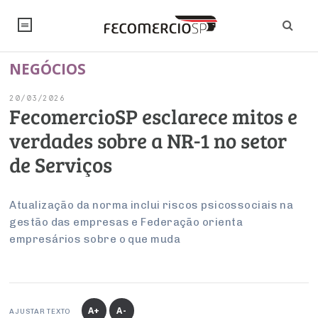
NEGÓCIOS
NOTÍCIAS
20/03/2026
Editorial
SINDICATOS
FecomercioSP esclarece mitos e
verdades sobre a NR-1 no setor
Artigos
Economia
PESQUISAS
de Serviços
Institucional
Pesquisas
Legislação
FALE CONOSCO
Debates Fecomercio-SP
Brasil
Atualização da norma inclui riscos psicossociais na
Trabalho
Negócios
INSTITUCIONAL
gestão das empresas e Federação orienta
PROJETOS ESPECIAIS:
Internacional
Empresas
empresários sobre o que muda
Varejo
Sobre
UM BRASIL
Sustentabilidade
CONSELHOS
Modernização do Estado
Arbitragem e Mediação
UM BRASIL
Atacado
Imprensa
Economia Digital
Últimas Notícias
ESG
Conselho de Turismo
EMPRESAS
Reforma Tributária
Serviços
Negociações Coletivas
Inteligência Artificial
Conselho de Emprego e Relações do Trabalho
A+
A-
AJUSTAR TEXTO
PROJETOS ESPECIAIS: