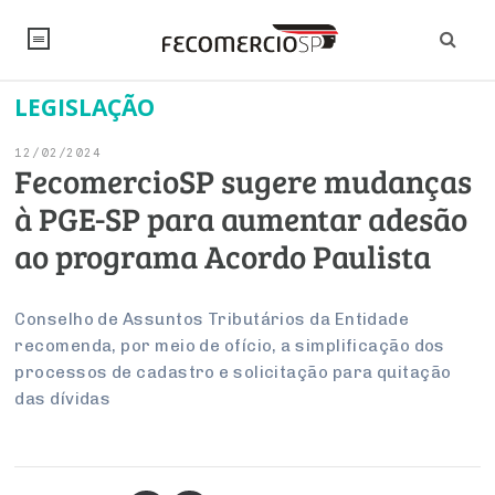
LEGISLAÇÃO
NOTÍCIAS
12/02/2024
Editorial
SINDICATOS
FecomercioSP sugere mudanças
à PGE-SP para aumentar adesão
Artigos
Economia
PESQUISAS
ao programa Acordo Paulista
Institucional
Pesquisas
Legislação
FALE CONOSCO
Debates Fecomercio-SP
Brasil
Conselho de Assuntos Tributários da Entidade
Trabalho
Negócios
INSTITUCIONAL
recomenda, por meio de ofício, a simplificação dos
PROJETOS ESPECIAIS:
Internacional
Empresas
processos de cadastro e solicitação para quitação
Varejo
Sobre
UM BRASIL
Sustentabilidade
CONSELHOS
Modernização do Estado
das dívidas
Arbitragem e Mediação
UM BRASIL
Atacado
Imprensa
Economia Digital
Últimas Notícias
ESG
Conselho de Turismo
EMPRESAS
Reforma Tributária
Serviços
Negociações Coletivas
Inteligência Artificial
Conselho de Emprego e Relações do Trabalho
PROJETOS ESPECIAIS: