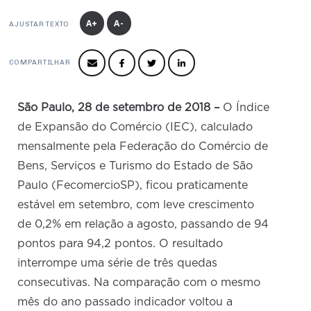
Produtos e Serviços
Turismo
Serviços
Conselho de Assuntos Tributários
Logística Reversa
A+
A-
AJUSTAR TEXTO
Advocacy
SESC
PROJETOS ESPECIAIS:
Conselho Estadual de Defesa do Contribuinte
COP30
SENAC
Afixação de preços e fiscalização
COMPARTILHAR
Conselho de Economia Empresarial e Política
Cecomercio
Conselho Superior de Direito
São Paulo, 28 de setembro de 2018 –
O Índice
Licitações
Conselho do Comércio Atacadista
de Expansão do Comércio (IEC), calculado
Prêmio de Sustentabilidade
Conselho de Serviços
mensalmente pela Federação do Comércio de
Bens, Serviços e Turismo do Estado de São
Conselho de Relações Internacionais
Paulo (FecomercioSP), ficou praticamente
Conselho de Sustentabilidade
estável em setembro, com leve crescimento
Conselho de Comércio Eletrônico
de 0,2% em relação a agosto, passando de 94
pontos para 94,2 pontos. O resultado
interrompe uma série de três quedas
consecutivas. Na comparação com o mesmo
mês do ano passado indicador voltou a