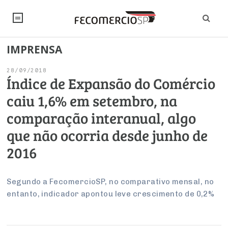
IMPRENSA
NOTÍCIAS
28/09/2018
Editorial
SINDICATOS
Índice de Expansão do Comércio
caiu 1,6% em setembro, na
Artigos
Economia
PESQUISAS
comparação interanual, algo
Institucional
Pesquisas
Legislação
FALE CONOSCO
que não ocorria desde junho de
Debates Fecomercio-SP
Brasil
2016
Trabalho
Negócios
INSTITUCIONAL
PROJETOS ESPECIAIS:
Internacional
Empresas
Varejo
Sobre
UM BRASIL
Sustentabilidade
CONSELHOS
Modernização do Estado
Segundo a FecomercioSP, no comparativo mensal, no
Arbitragem e Mediação
entanto, indicador apontou leve crescimento de 0,2%
UM BRASIL
Atacado
Imprensa
Economia Digital
Últimas Notícias
ESG
Conselho de Turismo
EMPRESAS
Reforma Tributária
Serviços
Negociações Coletivas
Inteligência Artificial
Conselho de Emprego e Relações do Trabalho
PROJETOS ESPECIAIS: