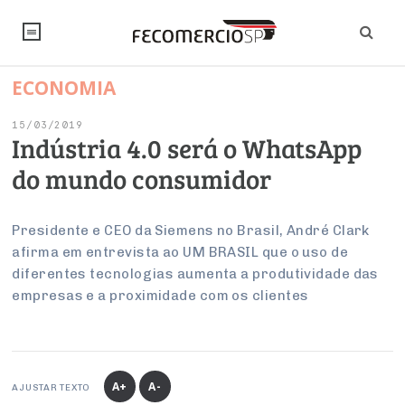
ECONOMIA
NOTÍCIAS
15/03/2019
Editorial
SINDICATOS
Indústria 4.0 será o WhatsApp
do mundo consumidor
Artigos
Economia
PESQUISAS
Institucional
Pesquisas
Legislação
FALE CONOSCO
Presidente e CEO da Siemens no Brasil, André Clark
Debates Fecomercio-SP
afirma em entrevista ao UM BRASIL que o uso de
Brasil
Trabalho
diferentes tecnologias aumenta a produtividade das
Negócios
INSTITUCIONAL
PROJETOS ESPECIAIS:
Internacional
empresas e a proximidade com os clientes
Empresas
Varejo
Sobre
UM BRASIL
Sustentabilidade
CONSELHOS
Modernização do Estado
Arbitragem e Mediação
UM BRASIL
Atacado
Imprensa
Economia Digital
Últimas Notícias
ESG
Conselho de Turismo
EMPRESAS
Reforma Tributária
Serviços
Negociações Coletivas
A+
A-
Inteligência Artificial
AJUSTAR TEXTO
Conselho de Emprego e Relações do Trabalho
PROJETOS ESPECIAIS: