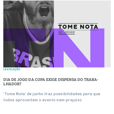
LEGISLAÇÃO
DIA DE JOGO DA COPA EXIGE DIS­PENSA DO TRA­BA­
LHADOR?
‘Tome Nota’ de junho traz pos­si­bi­li­dades para que
todos apro­veitem o evento sem pre­juízo