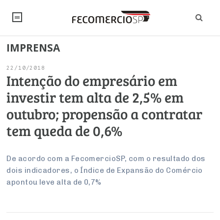
IMPRENSA
NOTÍCIAS
22/10/2018
Editorial
SINDICATOS
Intenção do empresário em
investir tem alta de 2,5% em
Artigos
Economia
PESQUISAS
outubro; propensão a contratar
Institucional
Pesquisas
Legislação
FALE CONOSCO
tem queda de 0,6%
Debates Fecomercio-SP
Brasil
Trabalho
Negócios
INSTITUCIONAL
PROJETOS ESPECIAIS:
Internacional
De acordo com a FecomercioSP, com o resultado dos
Empresas
dois indicadores, o Índice de Expansão do Comércio
Varejo
Sobre
UM BRASIL
Sustentabilidade
CONSELHOS
Modernização do Estado
Arbitragem e Mediação
apontou leve alta de 0,7%
UM BRASIL
Atacado
Imprensa
Economia Digital
Últimas Notícias
ESG
Conselho de Turismo
EMPRESAS
Reforma Tributária
Serviços
Negociações Coletivas
Inteligência Artificial
Conselho de Emprego e Relações do Trabalho
PROJETOS ESPECIAIS: