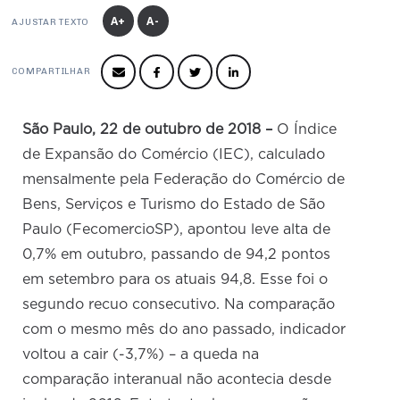
Produtos e Serviços
Turismo
Serviços
A+
A-
Conselho de Assuntos Tributários
AJUSTAR TEXTO
Logística Reversa
Advocacy
SESC
PROJETOS ESPECIAIS:
Conselho Estadual de Defesa do Contribuinte
COP30
COMPARTILHAR
SENAC
Afixação de preços e fiscalização
Conselho de Economia Empresarial e Política
Cecomercio
Conselho Superior de Direito
São Paulo, 22 de outubro de 2018 –
O Índice
Licitações
Conselho do Comércio Atacadista
de Expansão do Comércio (IEC), calculado
Prêmio de Sustentabilidade
mensalmente pela Federação do Comércio de
Conselho de Serviços
Bens, Serviços e Turismo do Estado de São
Conselho de Relações Internacionais
Paulo (FecomercioSP), apontou leve alta de
Conselho de Sustentabilidade
0,7% em outubro, passando de 94,2 pontos
em setembro para os atuais 94,8. Esse foi o
Conselho de Comércio Eletrônico
segundo recuo consecutivo. Na comparação
com o mesmo mês do ano passado, indicador
voltou a cair (-3,7%) – a queda na
comparação interanual não acontecia desde