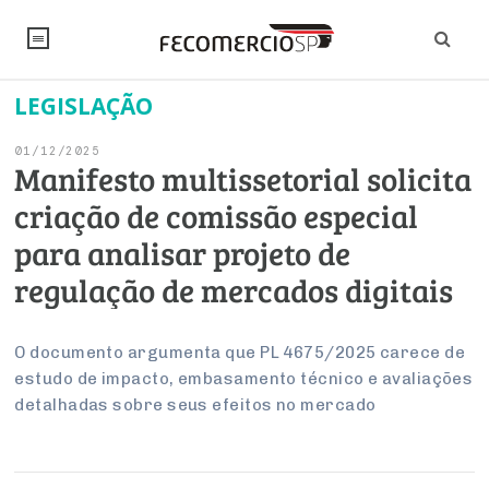
LEGISLAÇÃO
NOTÍCIAS
01/12/2025
Editorial
SINDICATOS
Manifesto multissetorial solicita
criação de comissão especial
Artigos
Economia
PESQUISAS
para analisar projeto de
Institucional
Pesquisas
Legislação
FALE CONOSCO
regulação de mercados digitais
Debates Fecomercio-SP
Brasil
Trabalho
Negócios
INSTITUCIONAL
PROJETOS ESPECIAIS:
Internacional
O documento argumenta que PL 4675/2025 carece de
Empresas
estudo de impacto, embasamento técnico e avaliações
Varejo
Sobre
UM BRASIL
Sustentabilidade
CONSELHOS
Modernização do Estado
Arbitragem e Mediação
detalhadas sobre seus efeitos no mercado
UM BRASIL
Atacado
Imprensa
Economia Digital
Últimas Notícias
ESG
Conselho de Turismo
EMPRESAS
Reforma Tributária
Serviços
Negociações Coletivas
Inteligência Artificial
Conselho de Emprego e Relações do Trabalho
PROJETOS ESPECIAIS: