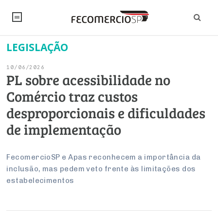
LEGISLAÇÃO
NOTÍCIAS
10/06/2026
Editorial
SINDICATOS
PL sobre acessibilidade no
Comércio traz custos
Artigos
Economia
PESQUISAS
desproporcionais e dificuldades
Institucional
Pesquisas
Legislação
FALE CONOSCO
de implementação
Debates Fecomercio-SP
Brasil
Trabalho
Negócios
INSTITUCIONAL
PROJETOS ESPECIAIS:
Internacional
FecomercioSP e Apas reconhecem a importância da
Empresas
inclusão, mas pedem veto frente às limitações dos
Varejo
Sobre
UM BRASIL
Sustentabilidade
CONSELHOS
Modernização do Estado
Arbitragem e Mediação
estabelecimentos
UM BRASIL
Atacado
Imprensa
Economia Digital
Últimas Notícias
ESG
Conselho de Turismo
EMPRESAS
Reforma Tributária
Serviços
Negociações Coletivas
Inteligência Artificial
Conselho de Emprego e Relações do Trabalho
PROJETOS ESPECIAIS: