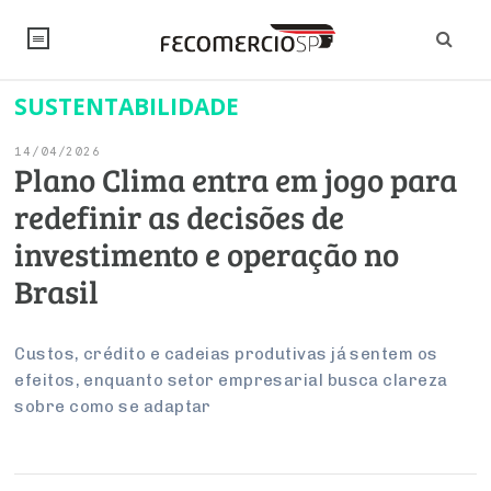
SUSTENTABILIDADE
NOTÍCIAS
14/04/2026
Editorial
SINDICATOS
Plano Clima entra em jogo para
redefinir as decisões de
Artigos
Economia
PESQUISAS
investimento e operação no
Institucional
Pesquisas
Legislação
FALE CONOSCO
Brasil
Debates Fecomercio-SP
Brasil
Trabalho
Negócios
INSTITUCIONAL
PROJETOS ESPECIAIS:
Internacional
Custos, crédito e cadeias produtivas já sentem os
Empresas
efeitos, enquanto setor empresarial busca clareza
Varejo
Sobre
UM BRASIL
Sustentabilidade
CONSELHOS
Modernização do Estado
Arbitragem e Mediação
sobre como se adaptar
UM BRASIL
Atacado
Imprensa
Economia Digital
Últimas Notícias
ESG
Conselho de Turismo
EMPRESAS
Reforma Tributária
Serviços
Negociações Coletivas
Inteligência Artificial
Conselho de Emprego e Relações do Trabalho
PROJETOS ESPECIAIS: