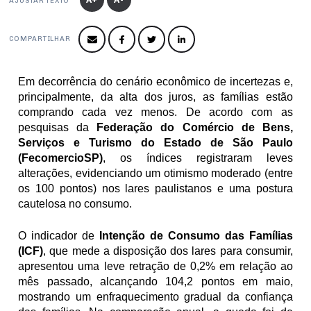
Produtos e Serviços
AJUSTAR TEXTO
Turismo
Serviços
Conselho de Assuntos Tributários
Logística Reversa
Advocacy
SESC
PROJETOS ESPECIAIS:
COMPARTILHAR
Conselho Estadual de Defesa do Contribuinte
COP30
SENAC
Afixação de preços e fiscalização
Conselho de Economia Empresarial e Política
Em decorrência do cenário econômico de incertezas e, 
Cecomercio
Conselho Superior de Direito
principalmente, da alta dos juros, as famílias estão 
Licitações
comprando cada vez menos. De acordo com as 
Conselho do Comércio Atacadista
pesquisas da 
Federação do Comércio de Bens, 
Prêmio de Sustentabilidade
Serviços e Turismo do Estado de São Paulo 
Conselho de Serviços
(FecomercioSP)
, os índices registraram leves 
Conselho de Relações Internacionais
alterações, evidenciando um otimismo moderado (entre 
os 100 pontos) nos lares paulistanos e uma postura 
Conselho de Sustentabilidade
cautelosa no consumo. 
Conselho de Comércio Eletrônico
O indicador de 
Intenção de Consumo das Famílias 
(ICF)
, que mede a disposição dos lares para consumir, 
apresentou uma leve retração de 0,2% em relação ao 
mês passado, alcançando 104,2 pontos em maio, 
mostrando um enfraquecimento gradual da confiança 