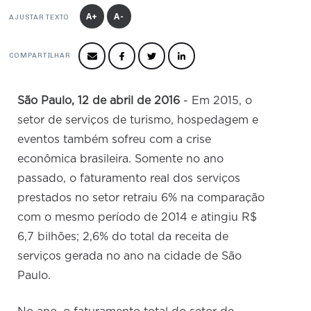
Produtos e Serviços
Turismo
Serviços
A+
A-
Conselho de Assuntos Tributários
AJUSTAR TEXTO
Logística Reversa
Advocacy
SESC
PROJETOS ESPECIAIS:
Conselho Estadual de Defesa do Contribuinte
COP30
COMPARTILHAR
SENAC
Afixação de preços e fiscalização
Conselho de Economia Empresarial e Política
Cecomercio
Conselho Superior de Direito
São Paulo, 12 de abril de 2016
- Em 2015, o
Licitações
Conselho do Comércio Atacadista
setor de serviços de turismo, hospedagem e
Prêmio de Sustentabilidade
eventos também sofreu com a crise
Conselho de Serviços
econômica brasileira. Somente no ano
Conselho de Relações Internacionais
passado, o faturamento real dos serviços
Conselho de Sustentabilidade
prestados no setor retraiu 6% na comparação
com o mesmo período de 2014 e atingiu R$
Conselho de Comércio Eletrônico
6,7 bilhões; 2,6% do total da receita de
serviços gerada no ano na cidade de São
Paulo.