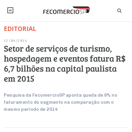
EDITORIAL
NOTÍCIAS
12/04/2016
Editorial
SINDICATOS
Setor de serviços de turismo,
hospedagem e eventos fatura R$
Artigos
Economia
PESQUISAS
6,7 bilhões na capital paulista
Institucional
Pesquisas
Legislação
FALE CONOSCO
em 2015
Debates Fecomercio-SP
Brasil
Trabalho
Negócios
INSTITUCIONAL
PROJETOS ESPECIAIS:
Internacional
Pesquisa da FecomercioSP aponta queda de 6% no
Empresas
faturamento do segmento na comparação com o
Varejo
Sobre
UM BRASIL
Sustentabilidade
CONSELHOS
Modernização do Estado
Arbitragem e Mediação
mesmo período de 2014
UM BRASIL
Atacado
Imprensa
Economia Digital
Últimas Notícias
ESG
Conselho de Turismo
EMPRESAS
Reforma Tributária
Serviços
Negociações Coletivas
Inteligência Artificial
Conselho de Emprego e Relações do Trabalho
PROJETOS ESPECIAIS: