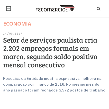
ECONOMIA
NOTÍCIAS
24/05/2017
Editorial
SINDICATOS
Setor de serviços paulista cria
2.202 empregos formais em
Artigos
Economia
PESQUISAS
março, segundo saldo positivo
Institucional
Pesquisas
Legislação
FALE CONOSCO
mensal consecutivo
Debates Fecomercio-SP
Brasil
Trabalho
Negócios
INSTITUCIONAL
PROJETOS ESPECIAIS:
Internacional
Pesquisa da Entidade mostra expressiva melhora na
Empresas
comparação com março de 2016. No mesmo mês do
Varejo
Sobre
UM BRASIL
Sustentabilidade
CONSELHOS
Modernização do Estado
Arbitragem e Mediação
ano passado foram fechados 3.372 postos de trabalho
UM BRASIL
Atacado
Imprensa
Economia Digital
Últimas Notícias
ESG
Conselho de Turismo
EMPRESAS
Reforma Tributária
Serviços
Negociações Coletivas
Inteligência Artificial
Conselho de Emprego e Relações do Trabalho
PROJETOS ESPECIAIS: