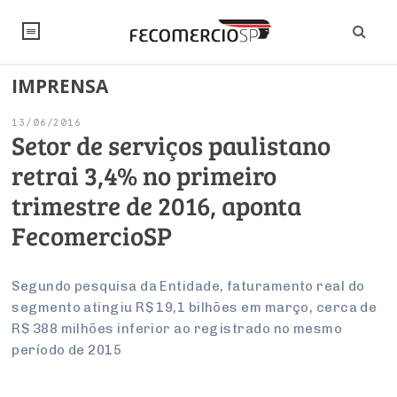
IMPRENSA
NOTÍCIAS
13/06/2016
Editorial
SINDICATOS
Setor de serviços paulistano
retrai 3,4% no primeiro
Artigos
Economia
PESQUISAS
trimestre de 2016, aponta
Institucional
Pesquisas
Legislação
FALE CONOSCO
FecomercioSP
Debates Fecomercio-SP
Brasil
Trabalho
Negócios
INSTITUCIONAL
PROJETOS ESPECIAIS:
Internacional
Segundo pesquisa da Entidade, faturamento real do
Empresas
segmento atingiu R$ 19,1 bilhões em março, cerca de
Varejo
Sobre
UM BRASIL
Sustentabilidade
CONSELHOS
Modernização do Estado
Arbitragem e Mediação
R$ 388 milhões inferior ao registrado no mesmo
UM BRASIL
Atacado
Imprensa
Economia Digital
período de 2015
Últimas Notícias
ESG
Conselho de Turismo
EMPRESAS
Reforma Tributária
Serviços
Negociações Coletivas
Inteligência Artificial
Conselho de Emprego e Relações do Trabalho
PROJETOS ESPECIAIS: