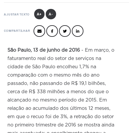
Produtos e Serviços
Turismo
Serviços
Conselho de Assuntos Tributários
Logística Reversa
Advocacy
SESC
A+
A-
AJUSTAR TEXTO
PROJETOS ESPECIAIS:
Conselho Estadual de Defesa do Contribuinte
COP30
SENAC
Afixação de preços e fiscalização
Conselho de Economia Empresarial e Política
COMPARTILHAR
Cecomercio
Conselho Superior de Direito
Licitações
São Paulo, 13 de junho de 2016
- Em março, o
Conselho do Comércio Atacadista
Prêmio de Sustentabilidade
faturamento real do setor de serviços na
Conselho de Serviços
cidade de São Paulo encolheu 1,7% na
Conselho de Relações Internacionais
comparação com o mesmo mês do ano
passado, não passando de R$ 19,1 bilhões,
Conselho de Sustentabilidade
cerca de R$ 338 milhões a menos do que o
Conselho de Comércio Eletrônico
alcançado no mesmo período de 2015. Em
relação ao acumulado dos últimos 12 meses,
em que o recuo foi de 3%, a retração do setor
no primeiro trimestre de 2016 se mostra ainda