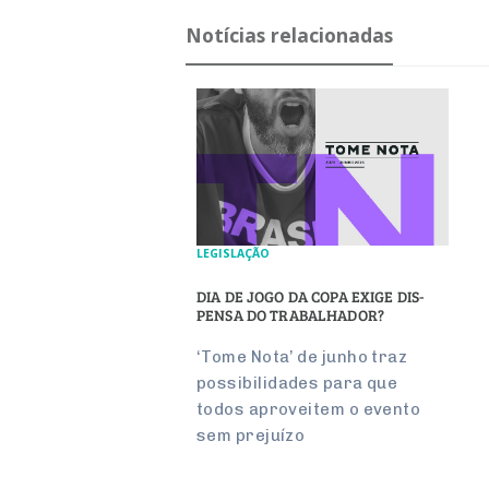
Notícias relacionadas
LEGISLAÇÃO
DIA DE JOGO DA COPA EXIGE DIS­
PENSA DO TRA­BA­LHADOR?
‘Tome Nota’ de junho traz
pos­si­bi­li­dades para que
todos apro­veitem o evento
sem pre­juízo