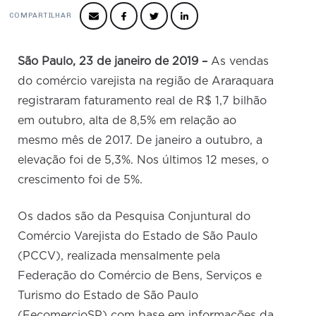
Produtos e Serviços
Turismo
Serviços
Conselho de Assuntos Tributários
COMPARTILHAR
Logística Reversa
Advocacy
SESC
PROJETOS ESPECIAIS:
Conselho Estadual de Defesa do Contribuinte
COP30
SENAC
São Paulo, 23 de janeiro de 2019
–
As vendas
Afixação de preços e fiscalização
Conselho de Economia Empresarial e Política
do comércio varejista na região de Araraquara
Cecomercio
Conselho Superior de Direito
registraram faturamento real de R$ 1,7 bilhão
Licitações
em outubro, alta de 8,5% em relação ao
Conselho do Comércio Atacadista
Prêmio de Sustentabilidade
mesmo mês de 2017. De janeiro a outubro, a
Conselho de Serviços
elevação foi de 5,3%. Nos últimos 12 meses, o
Conselho de Relações Internacionais
crescimento foi de 5%.
Conselho de Sustentabilidade
Os dados são da Pesquisa Conjuntural do
Conselho de Comércio Eletrônico
Comércio Varejista do Estado de São Paulo
(PCCV), realizada mensalmente pela
Federação do Comércio de Bens, Serviços e
Turismo do Estado de São Paulo
(FecomercioSP) com base em informações da