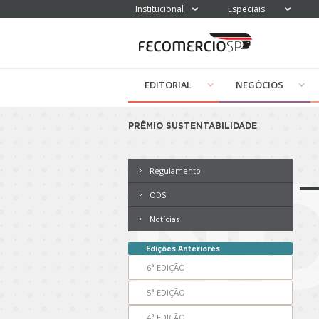
Institucional
Especiais
EDITORIAL
NEGÓCIOS
PRÊMIO SUSTENTABILIDADE
NO
Regulamento
ODS
Notícias
Edições Anteriores
6ª EDIÇÃO
5ª EDIÇÃO
4ª EDIÇÃO