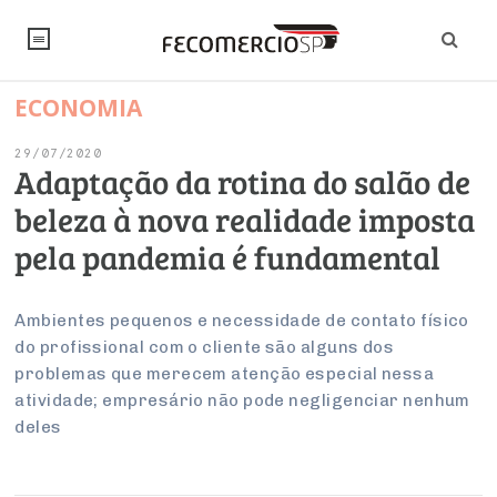
ECONOMIA
NOTÍCIAS
29/07/2020
Editorial
SINDICATOS
Adaptação da rotina do salão de
beleza à nova realidade imposta
Artigos
Economia
PESQUISAS
pela pandemia é fundamental
Institucional
Pesquisas
Legislação
FALE CONOSCO
Debates Fecomercio-SP
Brasil
Ambientes pequenos e necessidade de contato físico
Trabalho
Negócios
INSTITUCIONAL
do profissional com o cliente são alguns dos
PROJETOS ESPECIAIS:
Internacional
Empresas
problemas que merecem atenção especial nessa
Varejo
Sobre
UM BRASIL
Sustentabilidade
CONSELHOS
Modernização do Estado
atividade; empresário não pode negligenciar nenhum
Arbitragem e Mediação
UM BRASIL
Atacado
Imprensa
deles
Economia Digital
Últimas Notícias
ESG
Conselho de Turismo
EMPRESAS
Reforma Tributária
Serviços
Negociações Coletivas
Inteligência Artificial
Conselho de Emprego e Relações do Trabalho
PROJETOS ESPECIAIS: