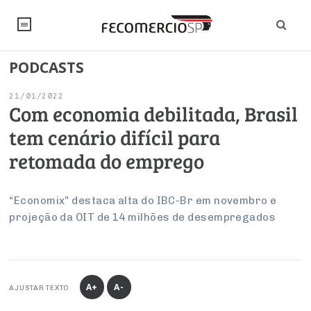
PODCASTS
NOTÍCIAS
21/01/2022
Editorial
SINDICATOS
Com economia debilitada, Brasil
tem cenário difícil para
Artigos
Economia
PESQUISAS
retomada do emprego
Institucional
Pesquisas
Legislação
FALE CONOSCO
Debates Fecomercio-SP
Brasil
“Economix” destaca alta do IBC-Br em novembro e
Trabalho
Negócios
INSTITUCIONAL
projeção da OIT de 14 milhões de desempregados
PROJETOS ESPECIAIS:
Internacional
Empresas
Varejo
Sobre
UM BRASIL
Sustentabilidade
CONSELHOS
Modernização do Estado
Arbitragem e Mediação
UM BRASIL
Atacado
Imprensa
Economia Digital
Últimas Notícias
ESG
Conselho de Turismo
EMPRESAS
Reforma Tributária
A+
A-
AJUSTAR TEXTO
Serviços
Negociações Coletivas
Inteligência Artificial
Conselho de Emprego e Relações do Trabalho
PROJETOS ESPECIAIS: