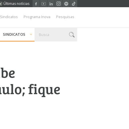
Últimas notícias
 Sindicatos
Programa Inova
Pesquisas
SINDICATOS
íbe
ulo; fique