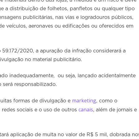
de materiais dentro das lojas, a medida é um risco e deve
ge a distribuição de folhetos, panfletos ou qualquer tipo
nsagens publicitárias, nas vias e logradouros públicos,
e veículos, aeronaves ou edificações ou oferecidos em
 59.172/2020, a apuração da infração considerará a
ivulgação no material publicitário.
rtado inadequadamente, ou seja, lançado acidentalmente
o será responsabilizado.
marketing
uitas formas de divulgação e
, como o
canais
redes sociais e o uso de outros
, além de jornais e
ará aplicação de multa no valor de R$ 5 mil, dobrada no