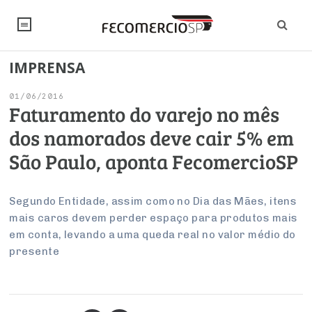
IMPRENSA
NOTÍCIAS
01/06/2016
Editorial
SINDICATOS
Faturamento do varejo no mês
dos namorados deve cair 5% em
Artigos
Economia
PESQUISAS
São Paulo, aponta FecomercioSP
Institucional
Pesquisas
Legislação
FALE CONOSCO
Debates Fecomercio-SP
Brasil
Segundo Entidade, assim como no Dia das Mães, itens
Trabalho
Negócios
INSTITUCIONAL
mais caros devem perder espaço para produtos mais
PROJETOS ESPECIAIS:
Internacional
Empresas
em conta, levando a uma queda real no valor médio do
Varejo
Sobre
UM BRASIL
Sustentabilidade
CONSELHOS
Modernização do Estado
presente
Arbitragem e Mediação
UM BRASIL
Atacado
Imprensa
Economia Digital
Últimas Notícias
ESG
Conselho de Turismo
EMPRESAS
Reforma Tributária
Serviços
Negociações Coletivas
Inteligência Artificial
Conselho de Emprego e Relações do Trabalho
PROJETOS ESPECIAIS: