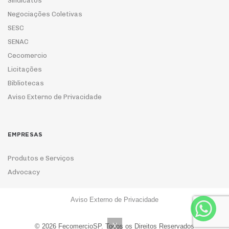
Sindicatos
Negociações Coletivas
SESC
SENAC
Cecomercio
Licitações
Bibliotecas
Aviso Externo de Privacidade
EMPRESAS
Produtos e Serviços
Advocacy
Aviso Externo de Privacidade
ASSOCIE-SE
X
© 2026 FecomercioSP. Todos os Direitos Reservados