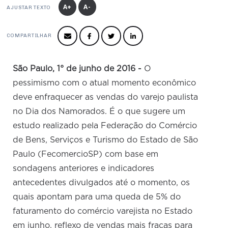
Produtos e Serviços
Turismo
Serviços
A+
A-
AJUSTAR TEXTO
Conselho de Assuntos Tributários
Logística Reversa
Advocacy
SESC
PROJETOS ESPECIAIS:
Conselho Estadual de Defesa do Contribuinte
COP30
COMPARTILHAR
SENAC
Afixação de preços e fiscalização
Conselho de Economia Empresarial e Política
Cecomercio
Conselho Superior de Direito
São Paulo, 1° de junho de 2016 -
O
Licitações
pessimismo com o atual momento econômico
Conselho do Comércio Atacadista
deve enfraquecer as vendas do varejo paulista
Prêmio de Sustentabilidade
Conselho de Serviços
no Dia dos Namorados. É o que sugere um
Conselho de Relações Internacionais
estudo realizado pela Federação do Comércio
de Bens, Serviços e Turismo do Estado de São
Conselho de Sustentabilidade
Paulo (FecomercioSP) com base em
Conselho de Comércio Eletrônico
sondagens anteriores e indicadores
antecedentes divulgados até o momento, os
quais apontam para uma queda de 5% do
faturamento do comércio varejista no Estado
em junho, reflexo de vendas mais fracas para