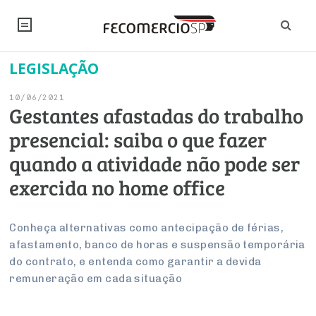
LEGISLAÇÃO
NOTÍCIAS
10/06/2021
Editorial
SINDICATOS
Gestantes afastadas do trabalho
presencial: saiba o que fazer
Artigos
Economia
PESQUISAS
quando a atividade não pode ser
Institucional
Pesquisas
Legislação
FALE CONOSCO
exercida no home office
Debates Fecomercio-SP
Brasil
Trabalho
Negócios
INSTITUCIONAL
PROJETOS ESPECIAIS:
Internacional
Conheça alternativas como antecipação de férias,
Empresas
afastamento, banco de horas e suspensão temporária
Varejo
Sobre
UM BRASIL
Sustentabilidade
CONSELHOS
Modernização do Estado
Arbitragem e Mediação
do contrato, e entenda como garantir a devida
UM BRASIL
Atacado
Imprensa
Economia Digital
remuneração em cada situação
Últimas Notícias
ESG
Conselho de Turismo
EMPRESAS
Reforma Tributária
Serviços
Negociações Coletivas
Inteligência Artificial
Conselho de Emprego e Relações do Trabalho
PROJETOS ESPECIAIS: