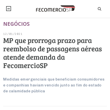
NEGÓCIOS
NOTÍCIAS
12/01/2021
Editorial
SINDICATOS
MP que prorroga prazo para
reembolso de passagens aéreas
Artigos
Economia
PESQUISAS
atende demanda da
Institucional
Pesquisas
Legislação
FALE CONOSCO
FecomercioSP
Debates Fecomercio-SP
Brasil
Trabalho
Negócios
INSTITUCIONAL
PROJETOS ESPECIAIS:
Internacional
Medidas emergenciais que beneficiam consumidores
Empresas
e companhias haviam vencido junto ao fim do estado
Varejo
Sobre
UM BRASIL
Sustentabilidade
CONSELHOS
Modernização do Estado
Arbitragem e Mediação
de calamidade pública
UM BRASIL
Atacado
Imprensa
Economia Digital
Últimas Notícias
ESG
Conselho de Turismo
EMPRESAS
Reforma Tributária
Serviços
Negociações Coletivas
Inteligência Artificial
Conselho de Emprego e Relações do Trabalho
PROJETOS ESPECIAIS: