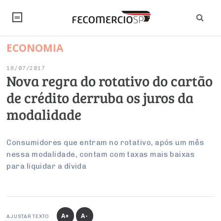
ECONOMIA
NOTÍCIAS
18/07/2017
Editorial
SINDICATOS
Nova regra do rotativo do cartão
de crédito derruba os juros da
Artigos
Economia
PESQUISAS
modalidade
Institucional
Pesquisas
Legislação
FALE CONOSCO
Debates Fecomercio-SP
Brasil
Consumidores que entram no rotativo, após um mês
Trabalho
Negócios
INSTITUCIONAL
nessa modalidade, contam com taxas mais baixas
PROJETOS ESPECIAIS:
Internacional
Empresas
para liquidar a dívida
Varejo
Sobre
UM BRASIL
Sustentabilidade
CONSELHOS
Modernização do Estado
Arbitragem e Mediação
UM BRASIL
Atacado
Imprensa
Economia Digital
Últimas Notícias
ESG
Conselho de Turismo
EMPRESAS
Reforma Tributária
Serviços
Negociações Coletivas
Inteligência Artificial
Conselho de Emprego e Relações do Trabalho
A+
A-
AJUSTAR TEXTO
PROJETOS ESPECIAIS: