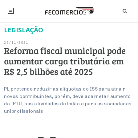
LEGISLAÇÃO
NOTÍCIAS
23/11/2021
Editorial
SINDICATOS
Reforma fiscal municipal pode
aumentar carga tributária em
Artigos
Economia
PESQUISAS
R$ 2,5 bilhões até 2025
Institucional
Pesquisas
Legislação
FALE CONOSCO
Debates Fecomercio-SP
Brasil
PL pretende reduzir as alíquotas do ISS para atrair
Trabalho
Negócios
INSTITUCIONAL
novos contribuintes, porém, deve acarretar aumento
PROJETOS ESPECIAIS:
Internacional
Empresas
do IPTU, nas atividades de leilão e para as sociedades
Varejo
Sobre
UM BRASIL
Sustentabilidade
CONSELHOS
Modernização do Estado
uniprofissionais
Arbitragem e Mediação
UM BRASIL
Atacado
Imprensa
Economia Digital
Últimas Notícias
ESG
Conselho de Turismo
EMPRESAS
Reforma Tributária
Serviços
Negociações Coletivas
Inteligência Artificial
Conselho de Emprego e Relações do Trabalho
PROJETOS ESPECIAIS: