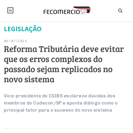
LEGISLAÇÃO
NOTÍCIAS
06/07/2026
Editorial
SINDICATOS
Reforma Tributária deve evitar
que os erros complexos do
Artigos
Economia
PESQUISAS
passado sejam replicados no
Institucional
Pesquisas
Legislação
FALE CONOSCO
novo sistema
Debates Fecomercio-SP
Brasil
Trabalho
Negócios
INSTITUCIONAL
PROJETOS ESPECIAIS:
Internacional
Vice-presidente do CGIBS esclarece dúvidas dos
Empresas
membros do Codecon/SP e aponta diálogo como o
Varejo
Sobre
UM BRASIL
Sustentabilidade
CONSELHOS
Modernização do Estado
Arbitragem e Mediação
principal fator para o sucesso do novo sistema
UM BRASIL
Atacado
Imprensa
Economia Digital
Últimas Notícias
ESG
Conselho de Turismo
EMPRESAS
Reforma Tributária
Serviços
Negociações Coletivas
Inteligência Artificial
Conselho de Emprego e Relações do Trabalho
PROJETOS ESPECIAIS: