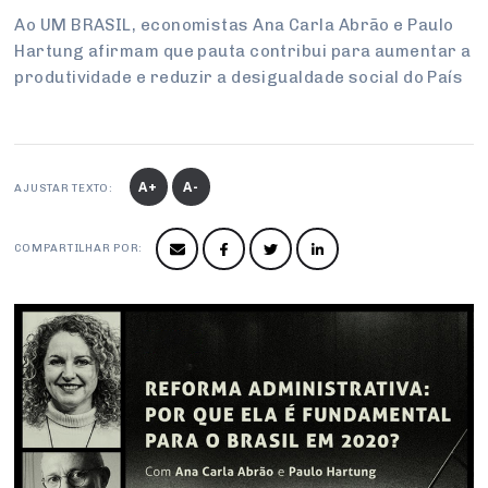
Conselho de Sustentabilidade
Ao UM BRASIL, economistas Ana Carla Abrão e Paulo
Hartung afirmam que pauta contribui para aumentar a
Conselho de Comércio Eletrônico
produtividade e reduzir a desigualdade social do País
A+
A-
AJUSTAR TEXTO:
COMPARTILHAR POR: