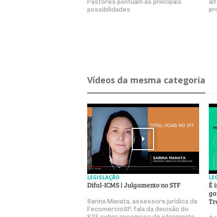
Pastores pontuam as principais
al
possibilidades
pr
Ví­deos da mesma ca­te­goria
LEGISLAÇÃO
LE
Difal-ICMS | Julgamento no STF
É 
ga
Tr
Sarina Manata, assessora jurídica da
FecomercioSP, fala da decisão do
STF sobre recomeço de julgamento