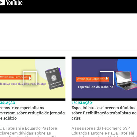
GISLAÇÃO
LEGISLAÇÃO
ronavírus: especialistas
Especialistas esclarecem dúvidas
nversam sobre redução de jornada
sobre flexibilização trabalhista na
de salário
crise
ula Tateishi e Eduardo Pastore
Assessores da FecomercioSP
clarecem dúvidas sobre as
Eduardo Pastore e Paula Tateishi