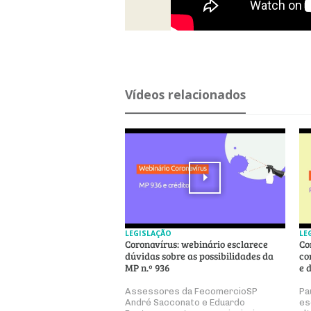
Ví­deos re­la­ci­o­nados
LEGISLAÇÃO
LE
Coronavírus: webinário esclarece
Co
dúvidas sobre as possibilidades da
co
MP n.º 936
e 
Assessores da FecomercioSP
Pa
André Sacconato e Eduardo
es