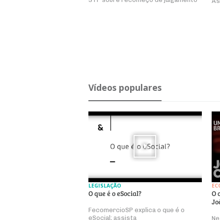
As
Ví­deos po­pu­lares
LEGISLAÇÃO
EC
O que é o eSocial?
O 
Jo
FecomercioSP explica o que é o
eSocial; assista
Ne