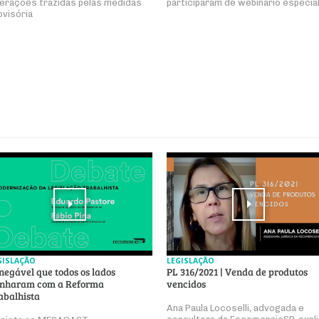
terações trazidas pelas medidas
participaram de webinário especia
ovisória
GISLAÇÃO
LEGISLAÇÃO
inegável que todos os lados
PL 316/2021 | Venda de produtos
nharam com a Reforma
vencidos
abalhista
Ana Paula Locoselli, advogada e