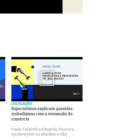
LEGISLAÇÃO
Especialistas explicam questões
trabalhistas com a retomada do
comércio
Paula Tateishi e Eduardo Pastore
esclarecem as dúvidas e dão