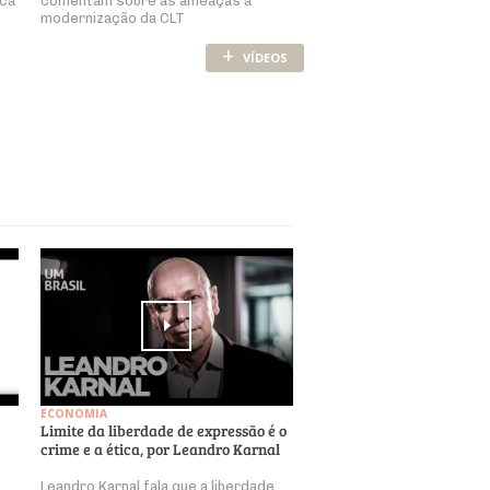
ica
comentam sobre as ameaças à
modernização da CLT
+
VÍDEOS
ECONOMIA
Limite da liberdade de expressão é o
crime e a ética, por Leandro Karnal
Leandro Karnal fala que a liberdade