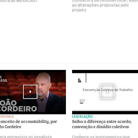
consultora da FecomercioSP, expl
sista ao MESACAST
as alterações propostas pelo
projeto
ONOMIA
LEGISLAÇÃO
conceito de accountability, por
Saiba a diferença entre acordo,
ão Cordeiro
convenção e dissídio coletivos
sta entrevista ao jornalista
Conheça os instrumentos que