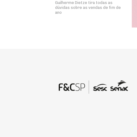
Guilherme Dietze tira todas as
dúvidas sobre as vendas de fim de
ano