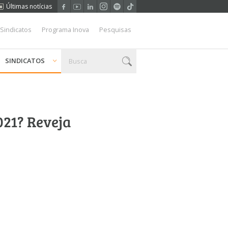
Últimas notícias
 Sindicatos
Programa Inova
Pesquisas
SINDICATOS
021? Reveja