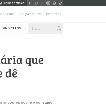
Últimas notícias
 Sindicatos
Programa Inova
Pesquisas
SINDICATOS
tária que
e dê
ais impostos sobre o consumo