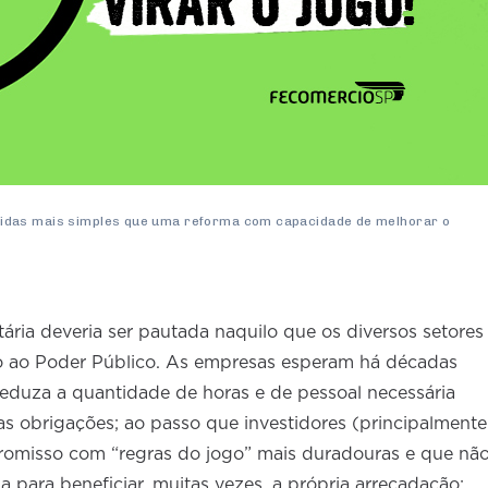
idas mais simples que uma reforma com capacidade de melhorar o
ria deveria ser pautada naquilo que os diversos setores
 ao Poder Público. As empresas esperam há décadas
reduza a quantidade de horas e de pessoal necessária
s obrigações; ao passo que investidores (principalmente
misso com “regras do jogo” mais duradouras e que nã
ia para beneficiar, muitas vezes, a própria arrecadação;