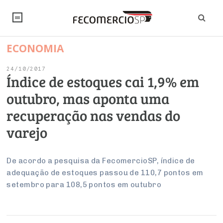
ECONOMIA
NOTÍCIAS
24/10/2017
Editorial
SINDICATOS
Índice de estoques cai 1,9% em
outubro, mas aponta uma
Artigos
Economia
PESQUISAS
recuperação nas vendas do
Institucional
Pesquisas
Legislação
FALE CONOSCO
varejo
Debates Fecomercio-SP
Brasil
Trabalho
Negócios
INSTITUCIONAL
PROJETOS ESPECIAIS:
Internacional
De acordo a pesquisa da FecomercioSP, índice de
Empresas
adequação de estoques passou de 110,7 pontos em
Varejo
Sobre
UM BRASIL
Sustentabilidade
CONSELHOS
Modernização do Estado
Arbitragem e Mediação
setembro para 108,5 pontos em outubro
UM BRASIL
Atacado
Imprensa
Economia Digital
Últimas Notícias
ESG
Conselho de Turismo
EMPRESAS
Reforma Tributária
Serviços
Negociações Coletivas
Inteligência Artificial
Conselho de Emprego e Relações do Trabalho
PROJETOS ESPECIAIS: