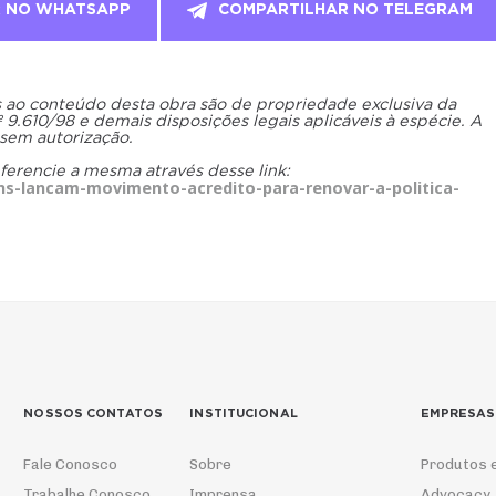
R NO WHATSAPP
COMPARTILHAR NO TELEGRAM
os ao conteúdo desta obra são de propriedade exclusiva da
.610/98 e demais disposições legais aplicáveis à espécie. A
 sem autorização.
eferencie a mesma através desse link:
ns-lancam-movimento-acredito-para-renovar-a-politica-
NOSSOS CONTATOS
INSTITUCIONAL
EMPRESAS
Fale Conosco
Sobre
Produtos 
Trabalhe Conosco
Imprensa
Advocacy