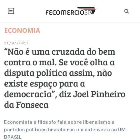
ECONOMIA
NOTÍCIAS
21/07/2017
Editorial
SINDICATOS
“Não é uma cruzada do bem
contra o mal. Se você olha a
Artigos
Economia
PESQUISAS
disputa política assim, não
Institucional
Pesquisas
Legislação
FALE CONOSCO
existe espaço para a
Debates Fecomercio-SP
Brasil
democracia”, diz Joel Pinheiro
Trabalho
Negócios
INSTITUCIONAL
PROJETOS ESPECIAIS:
Internacional
da Fonseca
Empresas
Varejo
Sobre
UM BRASIL
Sustentabilidade
CONSELHOS
Modernização do Estado
Arbitragem e Mediação
UM BRASIL
Atacado
Imprensa
Economista e filósofo fala sobre liberalismo e
Economia Digital
Últimas Notícias
ESG
Conselho de Turismo
EMPRESAS
Reforma Tributária
partidos políticos brasileiros em entrevista ao UM
Serviços
Negociações Coletivas
Inteligência Artificial
Conselho de Emprego e Relações do Trabalho
BRASIL
PROJETOS ESPECIAIS: