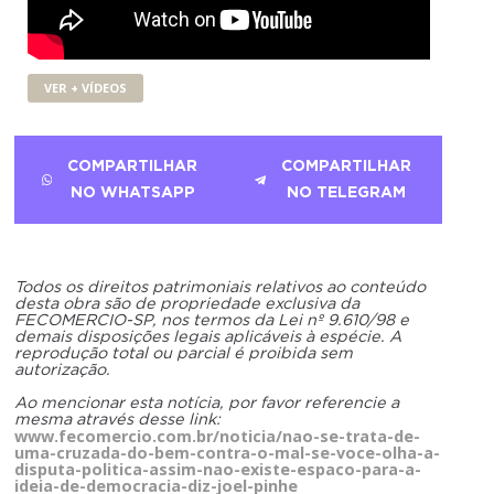
VER + VÍDEOS
COMPARTILHAR
COMPARTILHAR
NO WHATSAPP
NO TELEGRAM
Todos os direitos patrimoniais relativos ao conteúdo
desta obra são de propriedade exclusiva da
FECOMERCIO-SP, nos termos da Lei nº 9.610/98 e
demais disposições legais aplicáveis à espécie. A
reprodução total ou parcial é proibida sem
autorização.
Ao mencionar esta notícia, por favor referencie a
mesma através desse link:
www.fecomercio.com.br/noticia/nao-se-trata-de-
uma-cruzada-do-bem-contra-o-mal-se-voce-olha-a-
disputa-politica-assim-nao-existe-espaco-para-a-
ideia-de-democracia-diz-joel-pinhe