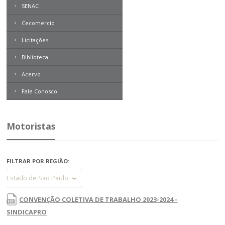
SENAC
Cecomercio
Licitações
Biblioteca
Acervo
Boletim Direito
Contemporâneo
Fale Conosco
Revista Problemas Brasileiros
Tome Nota
Motoristas
Livros
Expresso MEI
FILTRAR POR REGIÃO:
Estado de São Paulo
CONVENÇÃO COLETIVA DE TRABALHO 2023-2024 -
SINDICAPRO