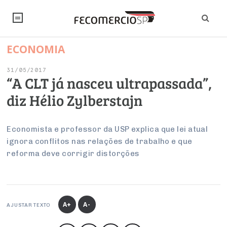
ECONOMIA
NOTÍCIAS
31/05/2017
Editorial
SINDICATOS
“A CLT já nasceu ultrapassada”,
diz Hélio Zylberstajn
Artigos
Economia
PESQUISAS
Institucional
Pesquisas
Legislação
FALE CONOSCO
Economista e professor da USP explica que lei atual
Debates Fecomercio-SP
ignora conflitos nas relações de trabalho e que
Brasil
Trabalho
reforma deve corrigir distorções
Negócios
INSTITUCIONAL
PROJETOS ESPECIAIS:
Internacional
Empresas
Varejo
Sobre
UM BRASIL
Sustentabilidade
CONSELHOS
Modernização do Estado
Arbitragem e Mediação
UM BRASIL
Atacado
Imprensa
Economia Digital
Últimas Notícias
ESG
Conselho de Turismo
A+
A-
EMPRESAS
Reforma Tributária
AJUSTAR TEXTO
Serviços
Negociações Coletivas
Inteligência Artificial
Conselho de Emprego e Relações do Trabalho
PROJETOS ESPECIAIS: