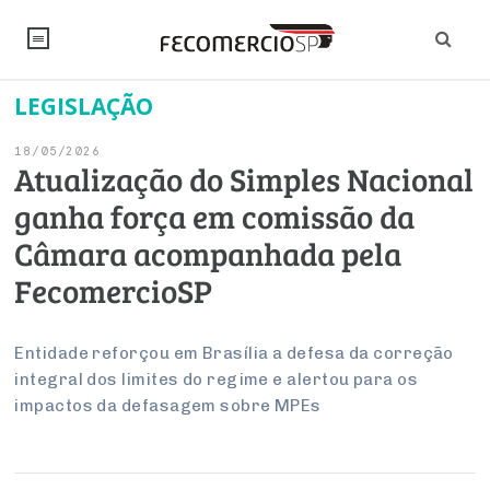
LEGISLAÇÃO
NOTÍCIAS
18/05/2026
Editorial
SINDICATOS
Atualização do Simples Nacional
ganha força em comissão da
Artigos
Economia
PESQUISAS
Câmara acompanhada pela
Institucional
Pesquisas
Legislação
FALE CONOSCO
FecomercioSP
Debates Fecomercio-SP
Brasil
Trabalho
Negócios
INSTITUCIONAL
PROJETOS ESPECIAIS:
Internacional
Entidade reforçou em Brasília a defesa da correção
Empresas
integral dos limites do regime e alertou para os
Varejo
Sobre
UM BRASIL
Sustentabilidade
CONSELHOS
Modernização do Estado
Arbitragem e Mediação
impactos da defasagem sobre MPEs
UM BRASIL
Atacado
Imprensa
Economia Digital
Últimas Notícias
ESG
Conselho de Turismo
EMPRESAS
Reforma Tributária
Serviços
Negociações Coletivas
Inteligência Artificial
Conselho de Emprego e Relações do Trabalho
PROJETOS ESPECIAIS: