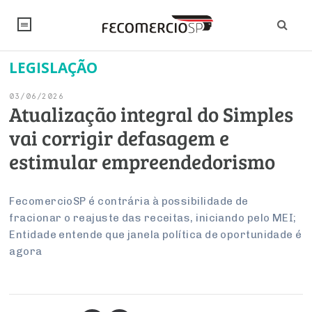
LEGISLAÇÃO
NOTÍCIAS
03/06/2026
Editorial
SINDICATOS
Atualização integral do Simples
vai corrigir defasagem e
Artigos
Economia
PESQUISAS
estimular empreendedorismo
Institucional
Pesquisas
Legislação
FALE CONOSCO
Debates Fecomercio-SP
Brasil
FecomercioSP é contrária à possibilidade de
Trabalho
Negócios
INSTITUCIONAL
fracionar o reajuste das receitas, iniciando pelo MEI;
PROJETOS ESPECIAIS:
Internacional
Empresas
Entidade entende que janela política de oportunidade é
Varejo
Sobre
UM BRASIL
Sustentabilidade
CONSELHOS
Modernização do Estado
agora
Arbitragem e Mediação
UM BRASIL
Atacado
Imprensa
Economia Digital
Últimas Notícias
ESG
Conselho de Turismo
EMPRESAS
Reforma Tributária
Serviços
Negociações Coletivas
Inteligência Artificial
Conselho de Emprego e Relações do Trabalho
PROJETOS ESPECIAIS: