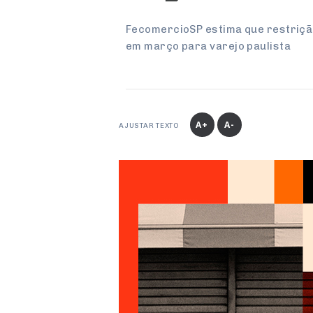
FecomercioSP estima que restrição
em março para varejo paulista
A+
A-
AJUSTAR TEXTO