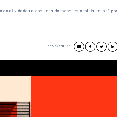
 de atividades antes consideradas essenciais poderá ger
COMPARTILHAR