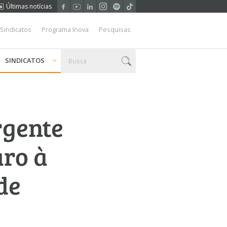
Últimas notícias
 Sindicatos
Programa Inova
Pesquisas
SINDICATOS
rgente
ro à
de