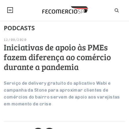
PODCASTS
NOTÍCIAS
12/08/2020
Editorial
SINDICATOS
Iniciativas de apoio às PMEs
fazem diferença ao comércio
Artigos
Economia
PESQUISAS
durante a pandemia
Institucional
Pesquisas
Legislação
FALE CONOSCO
Debates Fecomercio-SP
Brasil
Serviço de delivery gratuito do aplicativo Wabi e
Trabalho
Negócios
INSTITUCIONAL
campanha da Stone para aproximar clientes de
PROJETOS ESPECIAIS:
Internacional
Empresas
comércios do bairro servem de apoio aos varejistas
Varejo
Sobre
UM BRASIL
Sustentabilidade
CONSELHOS
Modernização do Estado
em momento de crise
Arbitragem e Mediação
UM BRASIL
Atacado
Imprensa
Economia Digital
Últimas Notícias
ESG
Conselho de Turismo
EMPRESAS
Reforma Tributária
Serviços
Negociações Coletivas
Inteligência Artificial
Conselho de Emprego e Relações do Trabalho
PROJETOS ESPECIAIS: