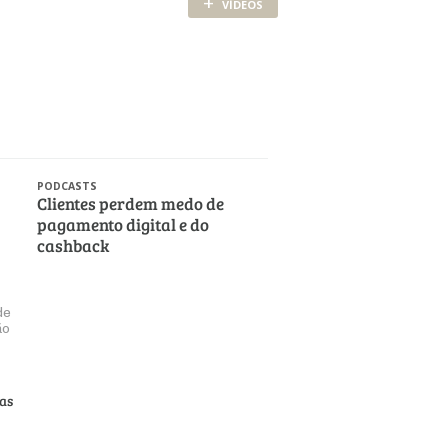
+
VÍDEOS
PODCASTS
Clientes perdem medo de
pagamento digital e do
cashback
de
ão
ias