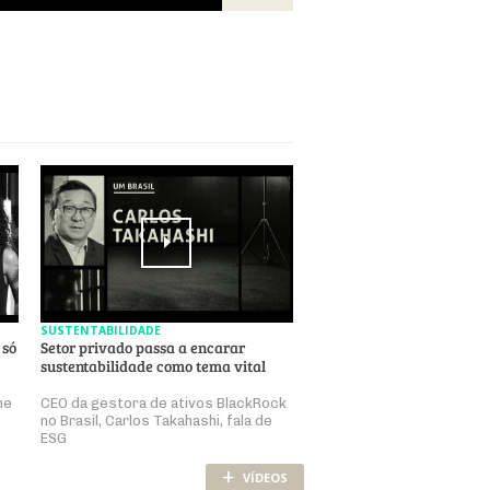
SUSTENTABILIDADE
 só
Setor privado passa a encarar
sustentabilidade como tema vital
ne
CEO da gestora de ativos BlackRock
no Brasil, Carlos Takahashi, fala de
ESG
+
VÍDEOS