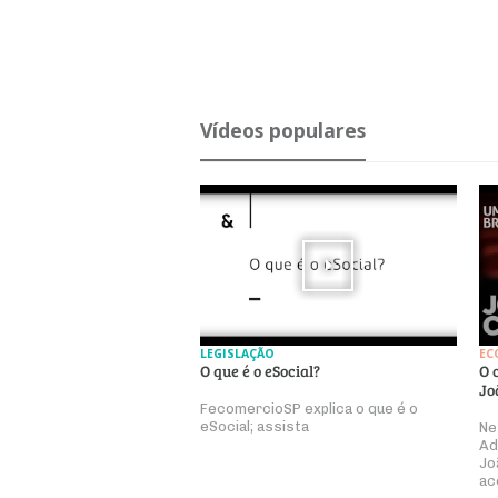
Ví­deos po­pu­lares
LEGISLAÇÃO
EC
O que é o eSocial?
O 
Jo
FecomercioSP explica o que é o
eSocial; assista
Ne
Ad
Jo
ac