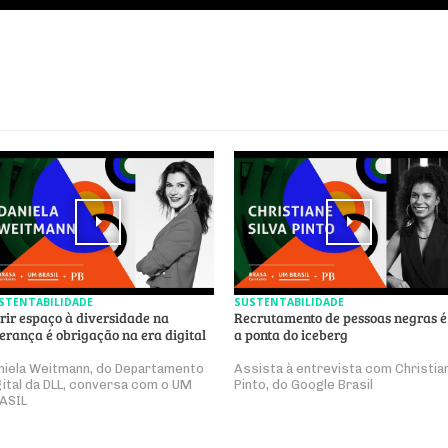
STENTABILIDADE
SUSTENTABILIDADE
rir espaço à diversidade na
Recrutamento de pessoas negras é
derança é obrigação na era digital
a ponta do iceberg
niela Weitmann, do Departamento
Assista à entrevista com Christia
gital da DLL, conversa com o UM
Pinto, do Google Brasil
ASIL