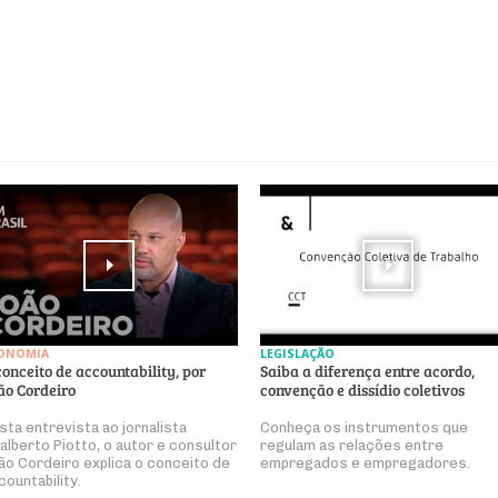
ONOMIA
LEGISLAÇÃO
conceito de accountability, por
Saiba a diferença entre acordo,
ão Cordeiro
convenção e dissídio coletivos
sta entrevista ao jornalista
Conheça os instrumentos que
alberto Piotto, o autor e consultor
regulam as relações entre
ão Cordeiro explica o conceito de
empregados e empregadores.
countability.