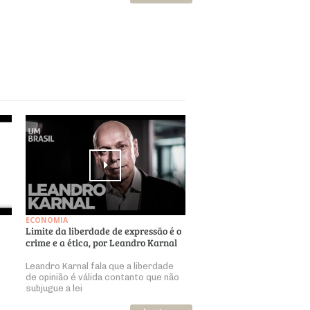
ECONOMIA
Limite da liberdade de expressão é o
crime e a ética, por Leandro Karnal
Leandro Karnal fala que a liberdade
de opinião é válida contanto que não
subjugue a lei