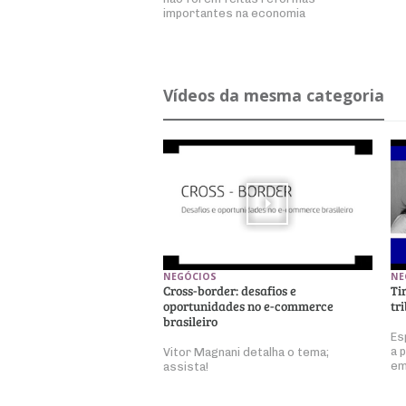
importantes na economia
Ví­deos da mesma ca­te­goria
NEGÓCIOS
NE
Cross-border: desafios e
Ti
oportunidades no e-commerce
tr
brasileiro
Es
a 
Vitor Magnani detalha o tema;
em
assista!