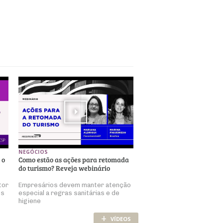
NEGÓCIOS
 o
Como estão as ações para retomada
do turismo? Reveja webinário
tor
Empresários devem manter atenção
os
especial a regras sanitárias e de
higiene
+
VÍDEOS